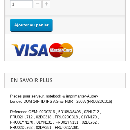
Ajouter au panier
EN SAVOIR PLUS
Pieces pour serveur, notebook & imprimante>Autre>:
Lenovo DUM 14FHD IPS AGnar NBRT 250 A (FRU02DC316)
Reference OEM: 02DC316 , 5D10W46403 , 02HL712 ,
FRU02HL712 , 02DC318 , FRU02DC318 , 01YN170 ,
FRU01YN170 , 01YN131 , FRU01YN131 , 02DL762 ,
FRU02DL762 , 02DA381 , FRU 02DA381