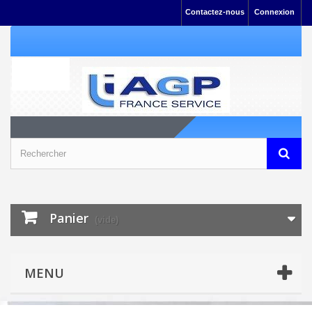
Contactez-nous
Connexion
Panier
(vide)
MENU