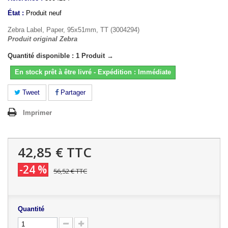
État :
Produit neuf
Zebra Label, Paper, 95x51mm, TT (3004294)
Produit original Zebra
Quantité disponible : 1 Produit →
En stock prêt à être livré - Expédition : Immédiate
Tweet
Partager
Imprimer
42,85 €
TTC
-24 %
56,52 €
TTC
Quantité