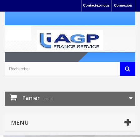
Contactez-nous
Connexion
Panier
(vide)
MENU