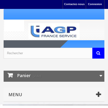
Contactez-nous
Connexion
Panier
(vide)
MENU