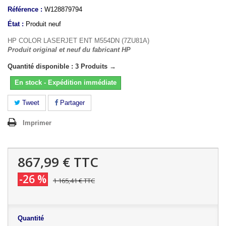
Référence :
W128879794
État :
Produit neuf
HP COLOR LASERJET ENT M554DN (7ZU81A)
Produit original et neuf du fabricant HP
Quantité disponible : 3 Produits →
En stock - Expédition immédiate
Tweet
Partager
Imprimer
867,99 €
TTC
-26 %
1 165,41 €
TTC
Quantité