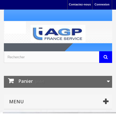
Contactez-nous
Connexion
Panier
(vide)
MENU