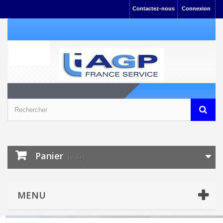
Contactez-nous
Connexion
Panier
(vide)
MENU