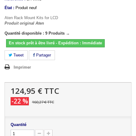
État :
Produit neuf
Aten Rack Mount Kits for LCD
Produit original Aten
Quantité disponible : 9 Produits →
En stock prêt à être livré - Expédition : Immédiate
Tweet
Partager
Imprimer
124,95 €
TTC
-22 %
160,27 €
TTC
Quantité