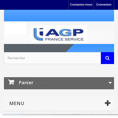
Contactez-nous
Connexion
Panier
(vide)
MENU