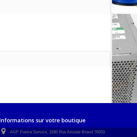
Informations sur votre boutique
AGP France Service, 1690 Rue Aristide Briand 76650