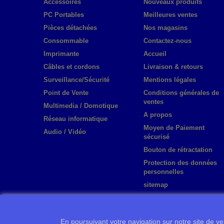
Accessoires
Nouveaux produits
PC Portables
Meilleures ventes
Pièces détachées
Nos magasins
Consommable
Contactez-nous
Imprimante
Accueil
Câbles et cordons
Livraison & retours
Surveillance/Sécurité
Mentions légales
Point de Vente
Conditions générales de
ventes
Multimedia / Domotique
A propos
Réseau informatique
Moyen de Paiement
Audio / Vidéo
sécurisé
Bouton de rétractation
Protection des données
personnelles
sitemap
En poursuivant votre navigation sur notre site de ven