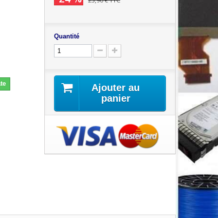
23,90 €
TTC
Quantité
te
Ajouter au
panier