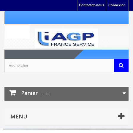
Contactez-nous
Connexion
Panier
(vide)
MENU