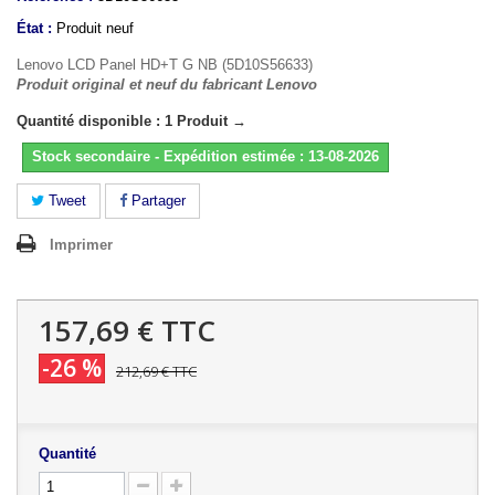
État :
Produit neuf
Lenovo LCD Panel HD+T G NB (5D10S56633)
Produit original et neuf du fabricant Lenovo
Quantité disponible : 1 Produit →
Stock secondaire - Expédition estimée : 13-08-2026
Tweet
Partager
Imprimer
157,69 €
TTC
-26 %
212,69 €
TTC
Quantité