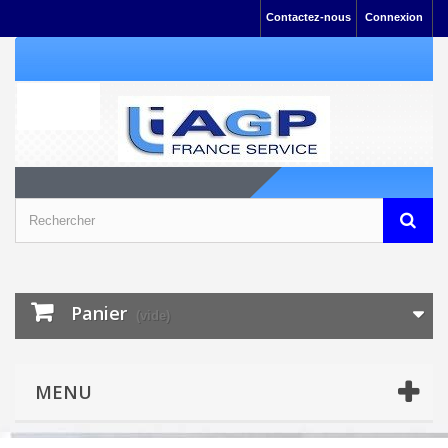
Contactez-nous
Connexion
Panier
(vide)
MENU