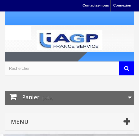
Contactez-nous
Connexion
Panier
(vide)
MENU