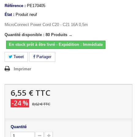
Référence :
PE170405
État :
Produit neuf
MicroConnect Power Cord C20 - C21 16A 0,5m
Quantité disponible : 80 Produits →
En stock prêt à être livré - Expédition : Immédiate
Tweet
Partager
Imprimer
6,55 €
TTC
-24 %
8,62 €
TTC
Quantité