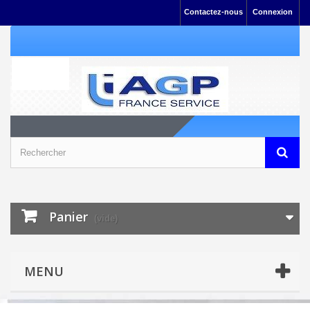
Contactez-nous
Connexion
Panier
(vide)
MENU