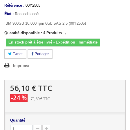
Référence :
00Y2505
État :
Reconditionné
IBM 900GB 10,000 rpm 6Gb SAS 2.5 (00Y2505)
Quantité disponible : 4 Produits →
En stock prêt à être livré - Expédition : Immédiate
Tweet
Partager
Imprimer
56,10 €
TTC
-24 %
73,89 €
TTC
Quantité