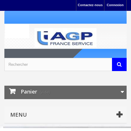
Contactez-nous
Connexion
Panier
(vide)
MENU