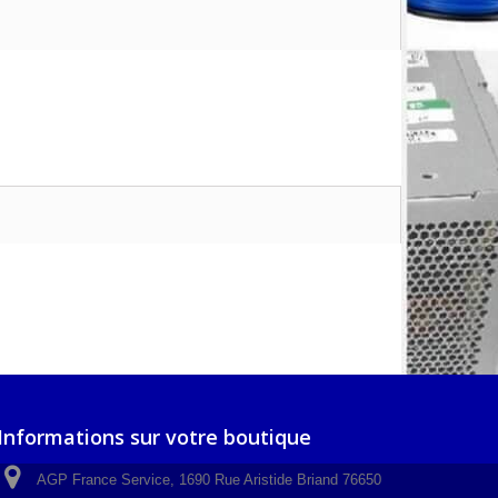
Informations sur votre boutique
AGP France Service, 1690 Rue Aristide Briand 76650