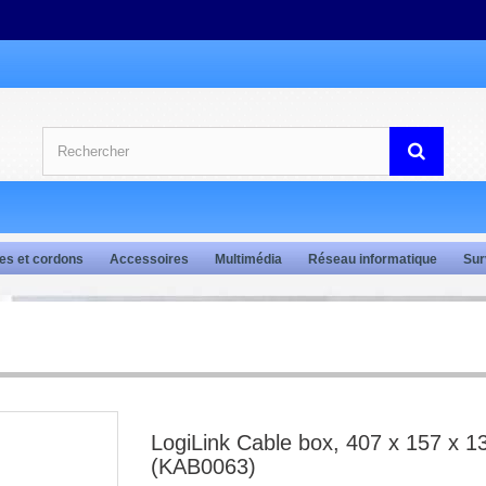
es et cordons
Accessoires
Multimédia
Réseau informatique
Sur
LogiLink Cable box, 407 x 157 x 1
(KAB0063)