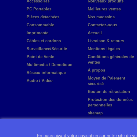
Accessoires
Nouveaux produits
PC Portables
Meilleures ventes
Pièces détachées
Nos magasins
Consommable
Contactez-nous
Imprimante
Accueil
Câbles et cordons
Livraison & retours
Surveillance/Sécurité
Mentions légales
Point de Vente
Conditions générales de
ventes
Multimedia / Domotique
A propos
Réseau informatique
Moyen de Paiement
Audio / Vidéo
sécurisé
Bouton de rétractation
Protection des données
personnelles
sitemap
En poursuivant votre navigation sur notre site de ven