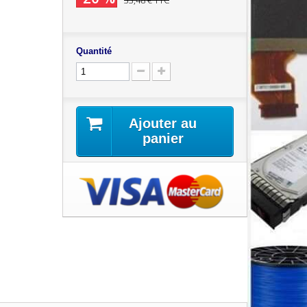
33,48 €
TTC
Quantité
Ajouter au
panier