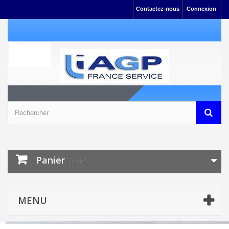
Contactez-nous
Connexion
Panier
(vide)
MENU