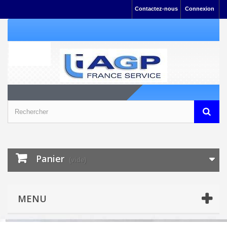
Contactez-nous
Connexion
Panier
(vide)
MENU