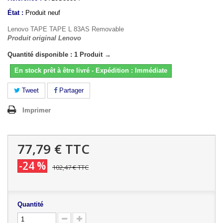
État :
Produit neuf
Lenovo TAPE TAPE L 83AS Removable
Produit original Lenovo
Quantité disponible : 1 Produit →
En stock prêt à être livré - Expédition : Immédiate
Tweet
Partager
Imprimer
77,79 €
TTC
-24 %
102,47 €
TTC
Quantité