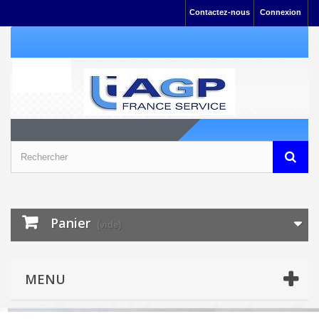
Contactez-nous
Connexion
Panier
(vide)
MENU