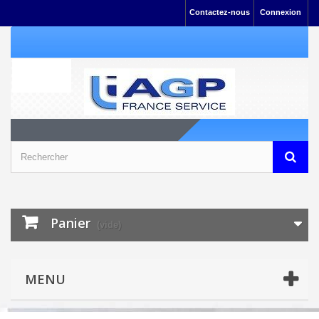
Contactez-nous
Connexion
Panier
(vide)
MENU