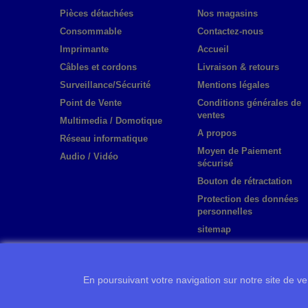
Pièces détachées
Nos magasins
Consommable
Contactez-nous
Imprimante
Accueil
Câbles et cordons
Livraison & retours
Surveillance/Sécurité
Mentions légales
Point de Vente
Conditions générales de
ventes
Multimedia / Domotique
A propos
Réseau informatique
Moyen de Paiement
Audio / Vidéo
sécurisé
Bouton de rétractation
Protection des données
personnelles
sitemap
En poursuivant votre navigation sur notre site de ven