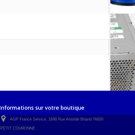
Informations sur votre boutique
AGP France Service, 1690 Rue Aristide Briand 76650
PETIT COURONNE