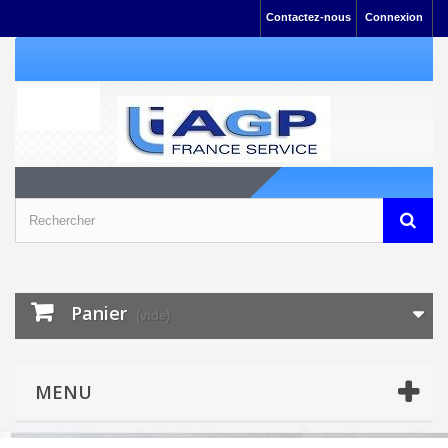
Contactez-nous
Connexion
Panier
(vide)
MENU