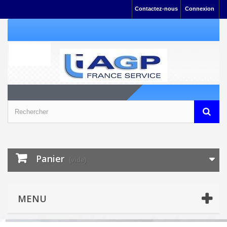
Contactez-nous
Connexion
Panier
(vide)
MENU