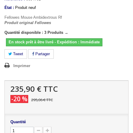
État :
Produit neuf
Fellowes Mouse Ambidextrous Rf
Produit original Fellowes
Quantité disponible : 3 Produits →
En stock prêt à être livré - Expédition : Immédiate
Tweet
Partager
Imprimer
235,90 €
TTC
-20 %
295,06 €
TTC
Quantité