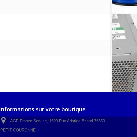
Informations sur votre boutique
AGP France Service, 1690 Rue Aristide Briand 76650
PETIT COURONNE