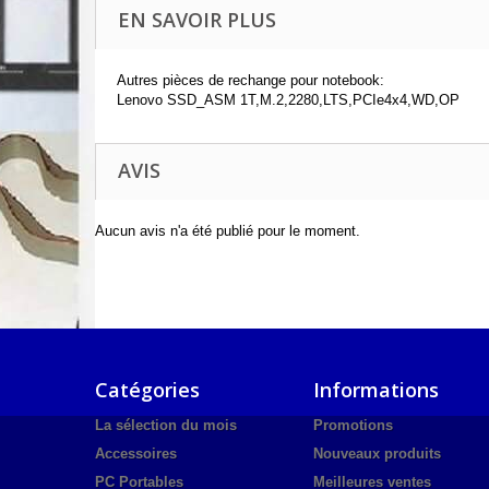
EN SAVOIR PLUS
Autres pièces de rechange pour notebook:
Lenovo SSD_ASM 1T,M.2,2280,LTS,PCIe4x4,WD,OP
AVIS
Aucun avis n'a été publié pour le moment.
Catégories
Informations
La sélection du mois
Promotions
Accessoires
Nouveaux produits
PC Portables
Meilleures ventes