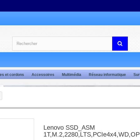
es et cordons
Accessoires
Multimédia
Réseau informatique
Sur
Lenovo SSD_ASM
1T,M.2,2280,LTS,PCIe4x4,WD,OP