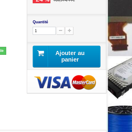
789,31 €
TTC
Quantité
te
Ajouter au
panier