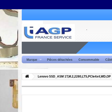
Marque
Pièces détachées
Consommable
Câbl
Lenovo SSD_ASM 1T,M.2,2280,LTS,PCIe4x4,WD,OP