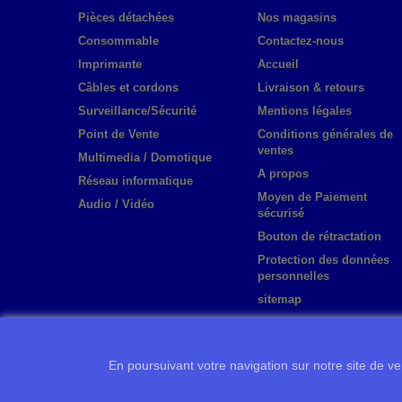
Pièces détachées
Nos magasins
Consommable
Contactez-nous
Imprimante
Accueil
Câbles et cordons
Livraison & retours
Surveillance/Sécurité
Mentions légales
Point de Vente
Conditions générales de
ventes
Multimedia / Domotique
A propos
Réseau informatique
Moyen de Paiement
Audio / Vidéo
sécurisé
Bouton de rétractation
Protection des données
personnelles
sitemap
En poursuivant votre navigation sur notre site de ven