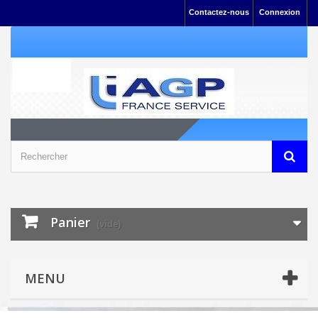
Contactez-nous
Connexion
Panier
(vide)
MENU