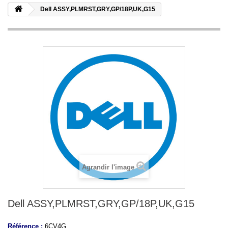
Dell ASSY,PLMRST,GRY,GP/18P,UK,G15
Agrandir l'image
Dell ASSY,PLMRST,GRY,GP/18P,UK,G15
Référence :
6CV4G