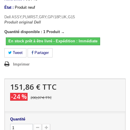
État :
Produit neuf
Dell ASSY,PLMRST,GRY,GP/18P,UK,G15
Produit original Dell
Quantité disponible : 1 Produit →
En stock prêt à être livré - Expédition : Immédiate
Tweet
Partager
Imprimer
151,86 €
TTC
-24 %
200,07 €
TTC
Quantité