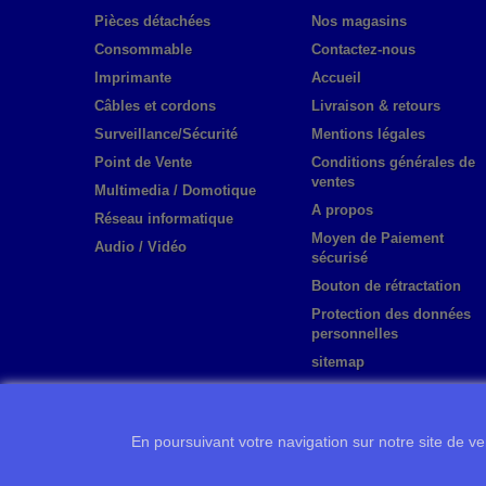
Pièces détachées
Nos magasins
Consommable
Contactez-nous
Imprimante
Accueil
Câbles et cordons
Livraison & retours
Surveillance/Sécurité
Mentions légales
Point de Vente
Conditions générales de
ventes
Multimedia / Domotique
A propos
Réseau informatique
Moyen de Paiement
Audio / Vidéo
sécurisé
Bouton de rétractation
Protection des données
personnelles
sitemap
En poursuivant votre navigation sur notre site de ven