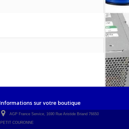
Informations sur votre boutique
AGP France Service, 1690 Rue Aristide Briand 76650
PETIT COURONNE