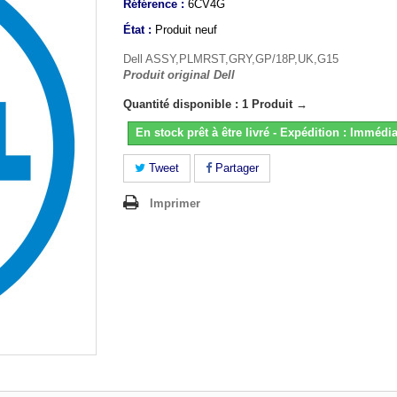
Référence :
6CV4G
État :
Produit neuf
Dell ASSY,PLMRST,GRY,GP/18P,UK,G15
Produit original Dell
Quantité disponible : 1 Produit →
En stock prêt à être livré - Expédition : Immédia
Tweet
Partager
Imprimer