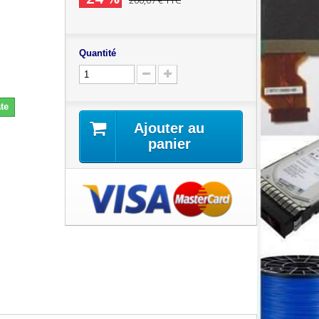
200,07 €
TTC
Quantité
te
Ajouter au
panier