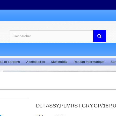
es et cordons
Accessoires
Multimédia
Réseau informatique
Sur
Dell ASSY,PLMRST,GRY,GP/18P,