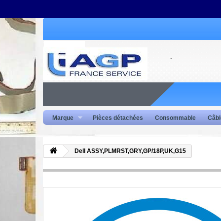
Marque
Pièces détachées
Consommable
Câbl
Dell ASSY,PLMRST,GRY,GP/18P,UK,G15