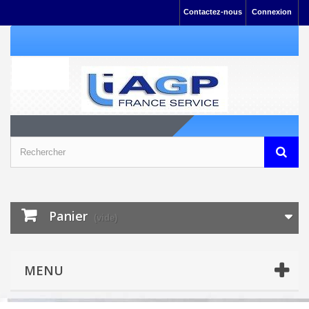
Contactez-nous
Connexion
Panier
(vide)
MENU