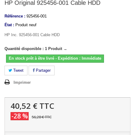
HP Original 925456-001 Cable HDD
Référence :
925456-001
État :
Produit neuf
HP Inc. 925456-001 Cable HDD
Quantité disponible : 1 Produit →
En stock prêt à être livré - Expédition : Immédiate
Tweet
Partager
Imprimer
40,52 €
TTC
-28 %
56,28 €
TTC