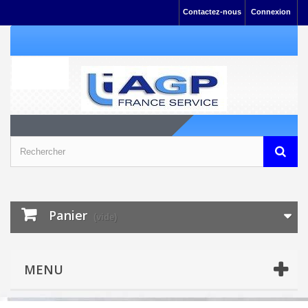
Contactez-nous
Connexion
Panier
(vide)
MENU