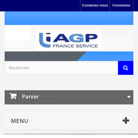
Contactez-nous
Connexion
Panier
(vide)
MENU