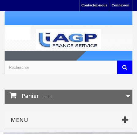
Contactez-nous
Connexion
Panier
(vide)
MENU