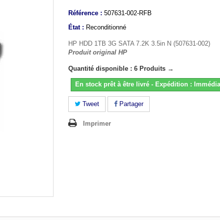
Référence :
507631-002-RFB
État :
Reconditionné
HP HDD 1TB 3G SATA 7.2K 3.5in N (507631-002)
Produit original HP
Quantité disponible : 6 Produits →
En stock prêt à être livré - Expédition : Immédia
Tweet
Partager
Imprimer