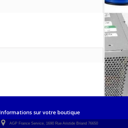
Informations sur votre boutique
AGP France Service, 1690 Rue Aristide Briand 76650