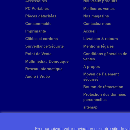
Accessoires
Nouveaux produits
PC Portables
Meilleures ventes
Pièces détachées
Nos magasins
Consommable
Contactez-nous
Imprimante
Accueil
Câbles et cordons
Livraison & retours
Surveillance/Sécurité
Mentions légales
Point de Vente
Conditions générales de
ventes
Multimedia / Domotique
A propos
Réseau informatique
Moyen de Paiement
Audio / Vidéo
sécurisé
Bouton de rétractation
Protection des données
personnelles
sitemap
En poursuivant votre navigation sur notre site de ven