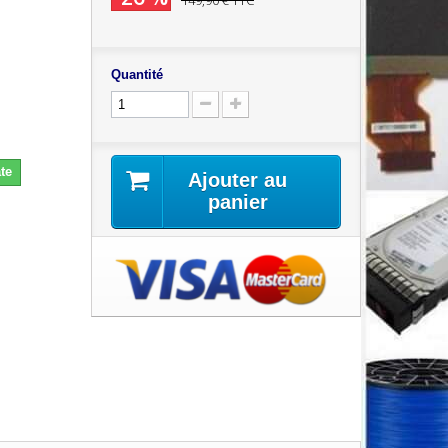
149,90 €
TTC
Quantité
te
Ajouter au
panier