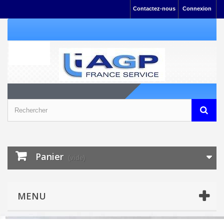
Contactez-nous
Connexion
Panier
(vide)
MENU