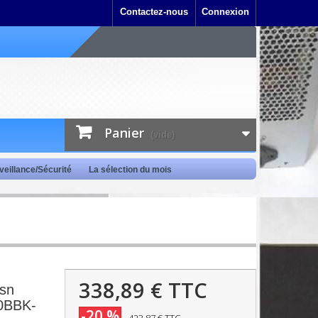
Contactez-nous
Connexion
Panier
(vide)
veillance/Sécurité
La sélection du mois
338,89 €
TTC
esn
0BBK-
-20 %