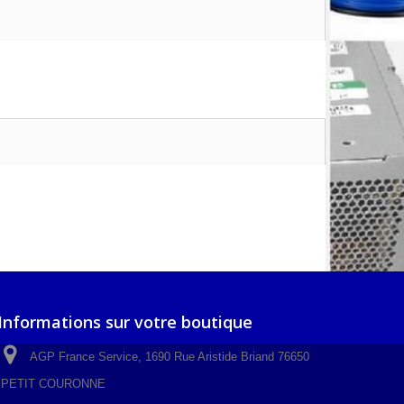
Informations sur votre boutique
AGP France Service, 1690 Rue Aristide Briand 76650
PETIT COURONNE