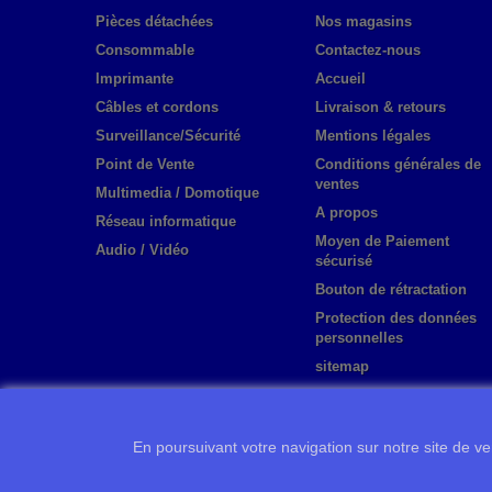
Pièces détachées
Nos magasins
Consommable
Contactez-nous
Imprimante
Accueil
Câbles et cordons
Livraison & retours
Surveillance/Sécurité
Mentions légales
Point de Vente
Conditions générales de
ventes
Multimedia / Domotique
A propos
Réseau informatique
Moyen de Paiement
Audio / Vidéo
sécurisé
Bouton de rétractation
Protection des données
personnelles
sitemap
En poursuivant votre navigation sur notre site de ven