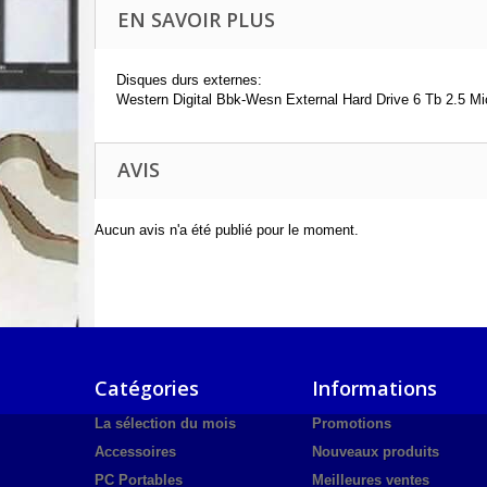
EN SAVOIR PLUS
Disques durs externes:
Western Digital Bbk-Wesn External Hard Drive 6 Tb 2.5 M
AVIS
Aucun avis n'a été publié pour le moment.
Catégories
Informations
La sélection du mois
Promotions
Accessoires
Nouveaux produits
PC Portables
Meilleures ventes