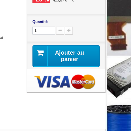
423,87 €
TTC
Quantité
al
Ajouter au
panier