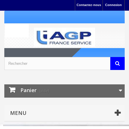
Contactez-nous
Connexion
Panier
(vide)
MENU