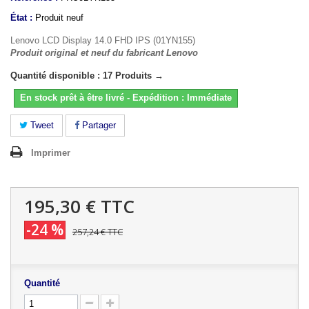
État :
Produit neuf
Lenovo LCD Display 14.0 FHD IPS (01YN155)
Produit original et neuf du fabricant Lenovo
Quantité disponible : 17 Produits →
En stock prêt à être livré - Expédition : Immédiate
Tweet
Partager
Imprimer
195,30 €
TTC
-24 %
257,24 €
TTC
Quantité