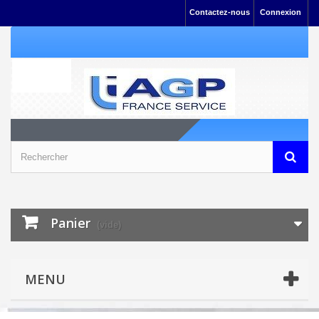
Contactez-nous
Connexion
Panier
(vide)
MENU