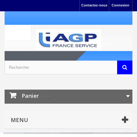
Contactez-nous
Connexion
Panier
(vide)
MENU