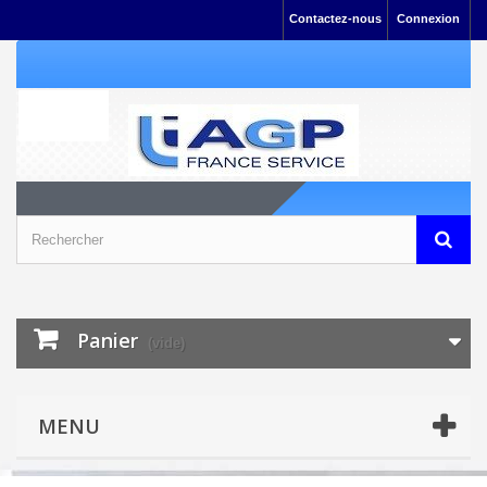
Contactez-nous
Connexion
Panier
(vide)
MENU