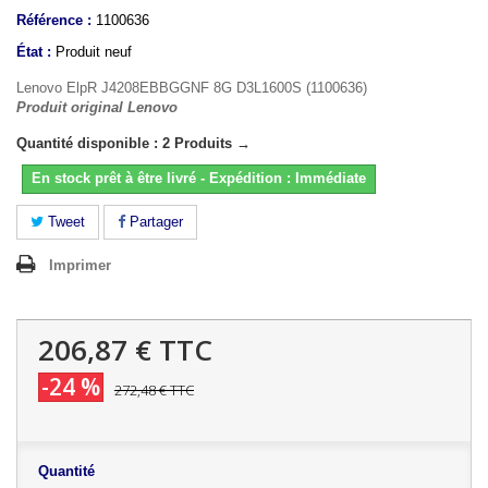
Référence :
1100636
État :
Produit neuf
Lenovo ElpR J4208EBBGGNF 8G D3L1600S (1100636)
Produit original Lenovo
Quantité disponible : 2 Produits →
En stock prêt à être livré - Expédition : Immédiate
Tweet
Partager
Imprimer
206,87 €
TTC
-24 %
272,48 €
TTC
Quantité