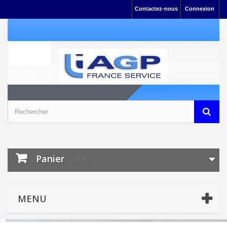
Contactez-nous
Connexion
Panier
(vide)
MENU