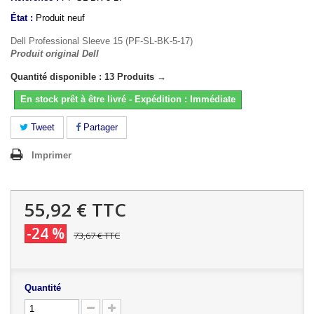
État :
Produit neuf
Dell Professional Sleeve 15 (PF-SL-BK-5-17)
Produit original Dell
Quantité disponible : 13 Produits →
En stock prêt à être livré - Expédition : Immédiate
Tweet
Partager
Imprimer
55,92 €
TTC
-24 %
73,67 €
TTC
Quantité