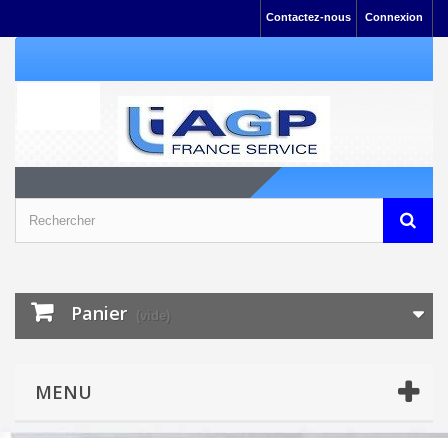
Contactez-nous
Connexion
Panier
(vide)
MENU