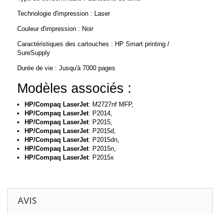
Technologie d'impression : Laser
Couleur d'impression : Noir
Caractéristiques des cartouches : HP Smart printing /
SureSupply
Durée de vie : Jusqu'à 7000 pages
Modèles associés :
HP/Compaq LaserJet
: M2727nf MFP,
HP/Compaq LaserJet
:
P2014,
HP/Compaq LaserJet
:
P2015,
HP/Compaq LaserJet
:
P2015d,
HP/Compaq LaserJet
:
P2015dn,
HP/Compaq LaserJet
:
P2015n,
HP/Compaq LaserJet
:
P2015x
AVIS