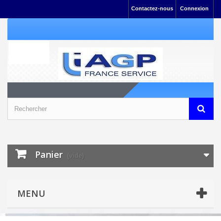
Contactez-nous
Connexion
Panier
(vide)
MENU