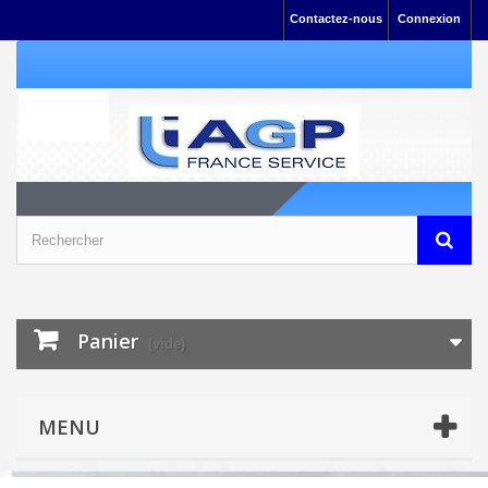
Contactez-nous
Connexion
Panier
(vide)
MENU