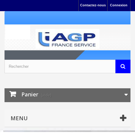
Contactez-nous
Connexion
Panier
(vide)
MENU