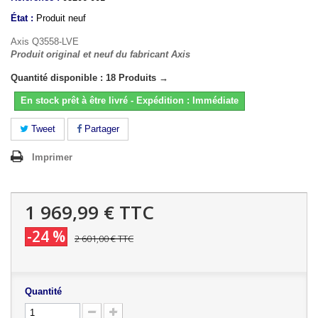
État :
Produit neuf
Axis Q3558-LVE
Produit original et neuf du fabricant Axis
Quantité disponible : 18 Produits →
En stock prêt à être livré - Expédition : Immédiate
Tweet
Partager
Imprimer
1 969,99 €
TTC
-24 %
2 601,00 €
TTC
Quantité