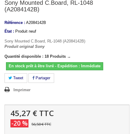
Sony Mounted C.Board, RL-1048
(A2084142B)
Référence :
A2084142B
État :
Produit neuf
Sony Mounted C.Board, RL-1048 (A2084142B)
Produit original Sony
Quantité disponible : 18 Produits →
En stock prêt à être livré - Expédition : Immédiate
Tweet
Partager
Imprimer
45,27 €
TTC
-20 %
56,58 €
TTC