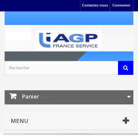
Contactez-nous
Connexion
Panier
(vide)
MENU