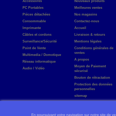
Accessoires
Nouveaux produits
PC Portables
Meilleures ventes
Pièces détachées
Nos magasins
Consommable
Contactez-nous
Imprimante
Accueil
Câbles et cordons
Livraison & retours
Surveillance/Sécurité
Mentions légales
Point de Vente
Conditions générales de
ventes
Multimedia / Domotique
A propos
Réseau informatique
Moyen de Paiement
Audio / Vidéo
sécurisé
Bouton de rétractation
Protection des données
personnelles
sitemap
En poursuivant votre navigation sur notre site de ven