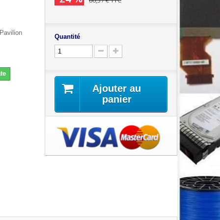
86,37 €
TTC
Pavilion
Quantité
te
Ajouter au
panier