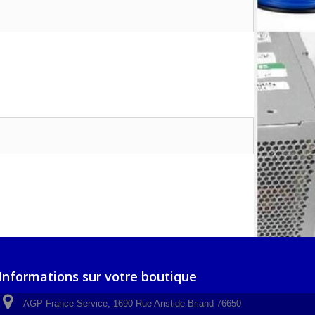
Informations sur votre boutique
AGP France Service, 1690 Rue Aristide Briand 76650