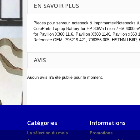
EN SAVOIR PLUS
Pieces pour serveur, notebook & imprimante>Notebooks &
CoreParts Laptop Battery for HP 30Wh Li-ion 7.6V 4000m
for Pavilion X360 11.6, Pavilion X360 11-K, Pavilion x360
Reference OEM: 796219-421, 796355-005, HSTNN-LB6P,
AVIS
Aucun avis n'a été publié pour le moment.
Catégories
Informations
La sélection du mois
Promotions