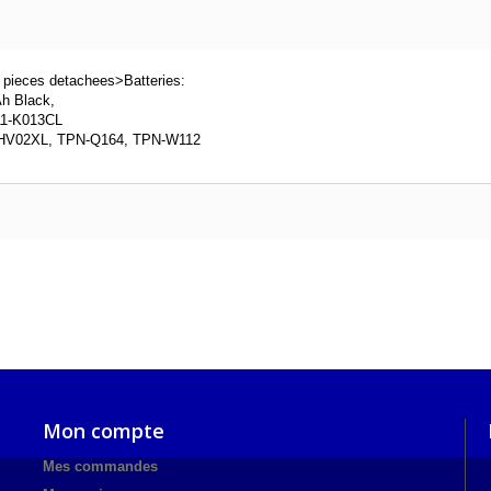
 pieces detachees>Batteries:
Ah Black,
 11-K013CL
 HV02XL, TPN-Q164, TPN-W112
Mon compte
Mes commandes