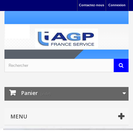
Contactez-nous
Connexion
Panier
(vide)
MENU