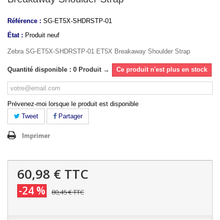
Référence :
SG-ET5X-SHDRSTP-01
État :
Produit neuf
Zebra SG-ET5X-SHDRSTP-01 ET5X Breakaway Shoulder Strap
Quantité disponible : 0 Produit →
Ce produit n'est plus en stock
Prévenez-moi lorsque le produit est disponible
Tweet
Partager
Imprimer
60,98 €
TTC
-24 %
80,45 €
TTC