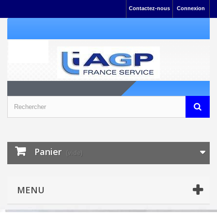
Contactez-nous
Connexion
Panier
(vide)
MENU