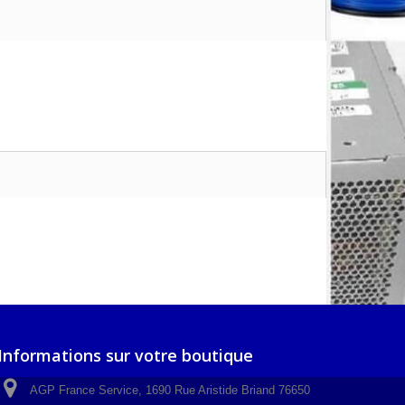
Informations sur votre boutique
AGP France Service, 1690 Rue Aristide Briand 76650