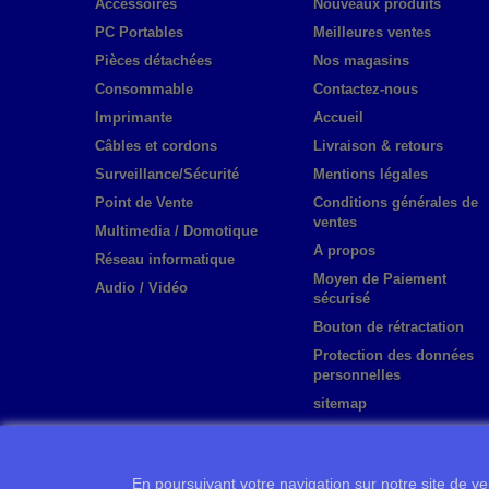
Accessoires
Nouveaux produits
PC Portables
Meilleures ventes
Pièces détachées
Nos magasins
Consommable
Contactez-nous
Imprimante
Accueil
Câbles et cordons
Livraison & retours
Surveillance/Sécurité
Mentions légales
Point de Vente
Conditions générales de
ventes
Multimedia / Domotique
A propos
Réseau informatique
Moyen de Paiement
Audio / Vidéo
sécurisé
Bouton de rétractation
Protection des données
personnelles
sitemap
En poursuivant votre navigation sur notre site de ven