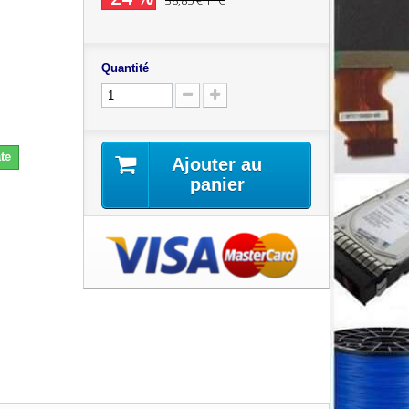
38,85 €
TTC
Quantité
te
Ajouter au
panier