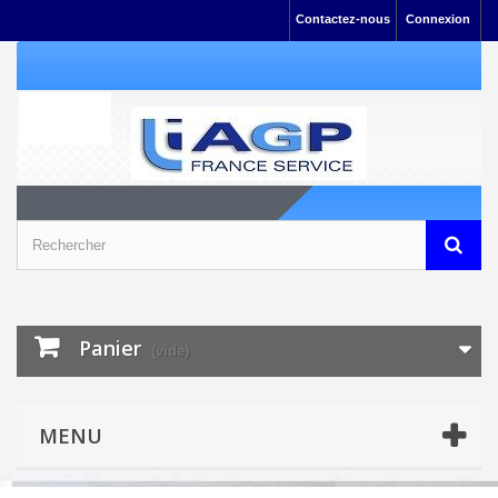
Contactez-nous
Connexion
Panier
(vide)
MENU