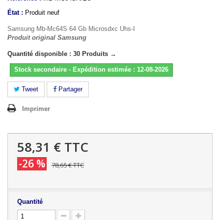
État :
Produit neuf
Samsung Mb-Mc64S 64 Gb Microsdxc Uhs-I
Produit original Samsung
Quantité disponible : 30 Produits →
Stock secondaire - Expédition estimée : 12-08-2026
Tweet
Partager
Imprimer
58,31 €
TTC
-26 %
78,65 €
TTC
Quantité