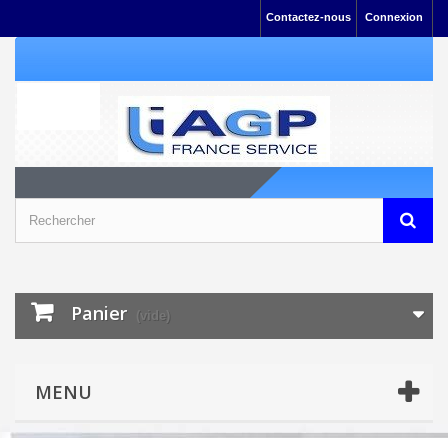
Contactez-nous
Connexion
Panier
(vide)
MENU