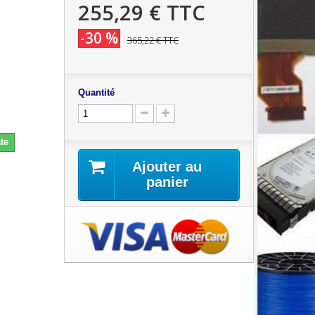
255,29 €
TTC
-30 %
365,22 €
TTC
Quantité
te
Ajouter au
panier