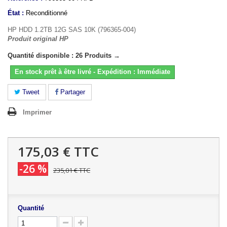
État :
Reconditionné
HP HDD 1.2TB 12G SAS 10K (796365-004)
Produit original HP
Quantité disponible : 26 Produits →
En stock prêt à être livré - Expédition : Immédiate
Tweet
Partager
Imprimer
175,03 €
TTC
-26 %
235,01 €
TTC
Quantité