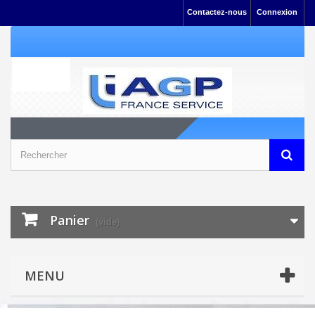
Contactez-nous
Connexion
Panier
(vide)
MENU