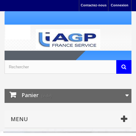
Contactez-nous
Connexion
Panier
(vide)
MENU