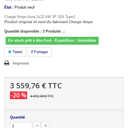
État :
Produit neuf
Charge Amps Aura 2x22 kW 3P 32A Type2
Produit original et neuf du fabricant Charge Amps
Quantité disponible : 3 Produits →
En stock prêt à être livré - Expédition : Immédiate
Tweet
Partager
Imprimer
3 559,76 €
TTC
-20 %
4 452,48 €
TTC
Quantité