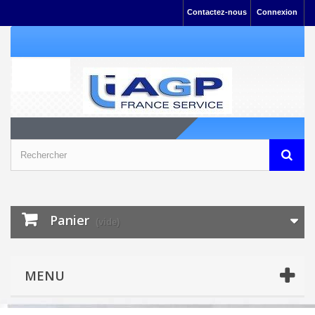
Contactez-nous
Connexion
Panier
(vide)
MENU